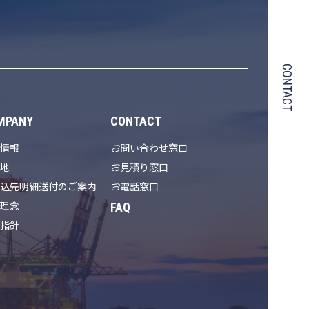
CONTACT
MPANY
CONTACT
社情報
お問い合わせ窓口
在地
お見積り窓口
振込先明細送付のご案内
お電話窓口
FAQ
業理念
動指針
革