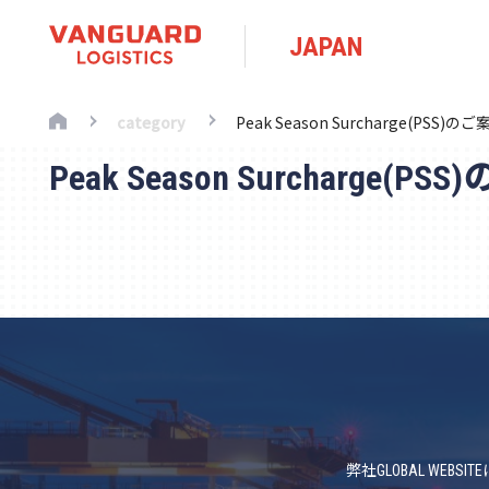
JAPAN
category
Peak Season Surcharge(PSS)のこ
Peak Season Surcharge(P
弊社GLOBAL W