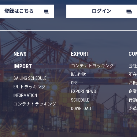
登録はこちら
ログイン
NEWS
EXPORT
CO
IMPORT
コンテナトラッキング
会
B/L 約款
所
SAILING SCHEDULE
CFS
お
B/L トラッキング
EXPORT NEWS
企
INFORMATION
SCHEDULE
行
コンテナトラッキング
DOWNLOAD
沿