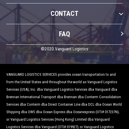
CONTACT
FAQ
©2020 Vanguard Logistics
VANGUARD LOGISTICS SERVICES provides ocean transportation to and
from the United States and throughout the world as Vanguard Logistics
Services (USA), Inc. dba Vanguard Logistics Services dba Vanguard dba
Brennan International Transport dba Brennan dba Conterm Consolidation
Services dba Conterm dba Direct Container Line dba DCL dba Ocean World
Shipping dba OWS dba Ocean Express dba Oceanexpress (OTI# 017237N);
or Vanguard Logistics Services (Hong Kong) Limited dba Vanguard
Logistics Services dba Vanguard (OTI# 019927); or Vanguard Logistics