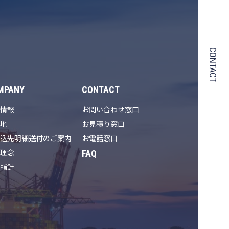
CONTACT
MPANY
CONTACT
社情報
お問い合わせ窓口
在地
お見積り窓口
振込先明細送付のご案内
お電話窓口
FAQ
業理念
動指針
革