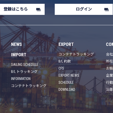
登録はこちら
ログイン
NEWS
EXPORT
CO
IMPORT
コンテナトラッキング
会
B/L 約款
所
SAILING SCHEDULE
CFS
お
B/L トラッキング
EXPORT NEWS
企
INFORMATION
SCHEDULE
行
コンテナトラッキング
DOWNLOAD
沿