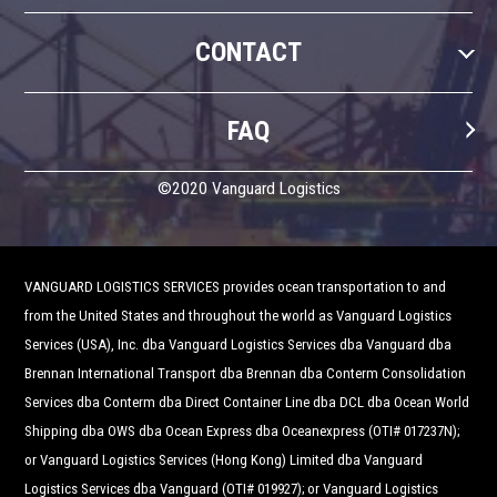
CONTACT
FAQ
©2020 Vanguard Logistics
VANGUARD LOGISTICS SERVICES provides ocean transportation to and
from the United States and throughout the world as Vanguard Logistics
Services (USA), Inc. dba Vanguard Logistics Services dba Vanguard dba
Brennan International Transport dba Brennan dba Conterm Consolidation
Services dba Conterm dba Direct Container Line dba DCL dba Ocean World
Shipping dba OWS dba Ocean Express dba Oceanexpress (OTI# 017237N);
or Vanguard Logistics Services (Hong Kong) Limited dba Vanguard
Logistics Services dba Vanguard (OTI# 019927); or Vanguard Logistics